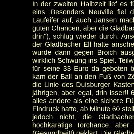
In der zweiten Halbzeit lief es 
eins. Besonders Neuville fiel
Laufeifer auf, auch Jansen mac
guten Chancen, aber die Gladbac
drin"), schlug wieder durch. An
der Gladbacher Elf hatte ansche
wurde dann gegen Broich ausg
wirklich Schwung ins Spiel. Tei
für seine 33 Euro da geboten 
kam der Ball an den Fuß von Zé 
die Linie des Duisburger Kaste
jährigen, aber egal, drin isser!!
alles andere als eine sichere F
Eindruck hatte, ab Minute 60 stel
jedoch nicht, die Gladbache
hochkarätige Torchance, aber
(Gesundheit!) geklärt. Die Gladb