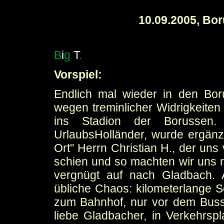
10.09.2005, Bo
B
i
g
T
.
Vorspiel:
Endlich mal wieder in den Bor
wegen treminlicher Widrigkeite
ins Stadion der Borussen.
UrlaubsHolländer, wurde ergänz
Ort" Herrn Christian H., der uns
schien und so machten wir uns 
vergnügt auf nach Gladbach
übliche Chaos: kilometerlange S
zum Bahnhof, nur vor dem Busste
liebe Gladbacher, in Verkehrs