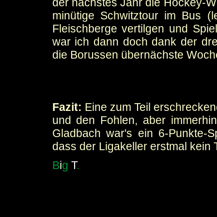
der nächstes Jahr die Hockey-W
minütige Schwitztour im Bus (
Fleischberge vertilgen und Spi
war ich dann doch dank der dre
die Borussen übernächste Woche 
Fazit:
Eine zum Teil erschreckend
und den Fohlen, aber immerhin
Gladbach war's ein 6-Punkte-Sp
dass der Ligakeller erstmal kein
B
i
g
T
.