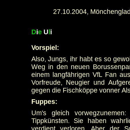
27.10.2004, Mönchenglad
D
i
e
U
l
i
Vorspiel:
Also, Jungs, ihr habt es so gewo
Weg in den neuen Borussenpar
einem langfährigen VfL Fan aus
Vorfreude, Neugier und Aufgere
gegen die Fischköppe vonner Als
Fuppes:
Um's gleich vorwegzunemen:
Tippkünsten. Sie haben wahrl
verdient verloren. Aber der Sc