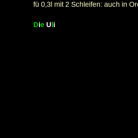
fü 0,3l mit 2 Schleifen: auch in O
D
i
e
U
l
i