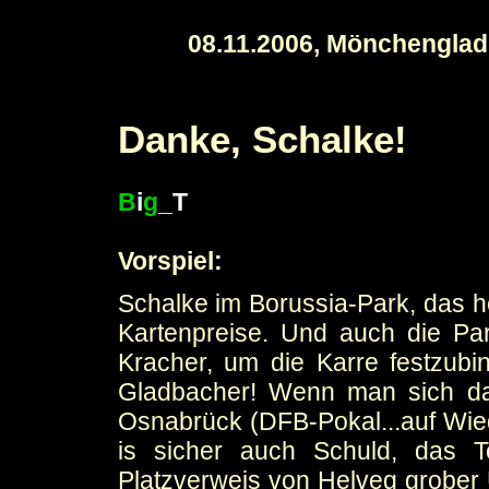
08.11.2006, Mönchenglad
Danke, Schalke!
B
i
g
_T
Vorspiel:
Schalke im Borussia-Park, das he
Kartenpreise. Und auch die Pa
Kracher, um die Karre festzubi
Gladbacher! Wenn man sich dan
Osnabrück (DFB-Pokal...auf Wied
is sicher auch Schuld, das T
Platzverweis von Helveg grober U