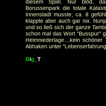
diesem Spiel. Nur blöd, d
Borussenpark die totale Katast
Innenstadt musste, ca. 8 gefü
klappte aber auch gar nix. Nunja
und so ließ sich der ganze Tamt
schon mal das Wort "Busspur" ge
Heimniederlage....kein schöner
Abhaken unter "Lebenserfahrung
B
i
g
_T