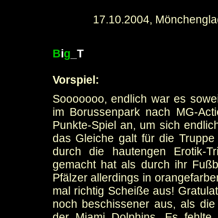
17.10.2004, Mönchengla
B
i
g
_T
Vorspiel:
Sooooooo, endlich war es soweit
im Borussenpark nach MG-Actio
Punkte-Spiel an, um sich endlic
das Gleiche galt für die Truppe 
durch die hautengen Erotik-Tr
gemacht hat als durch ihr Fußba
Pfälzer allerdings in orangefarb
mal richtig Scheiße aus! Gratul
noch beschissener aus, als di
der Miami Dolphins. Es fehlte