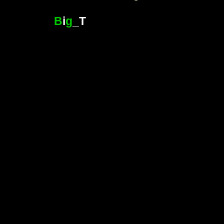
B
i
g
_T