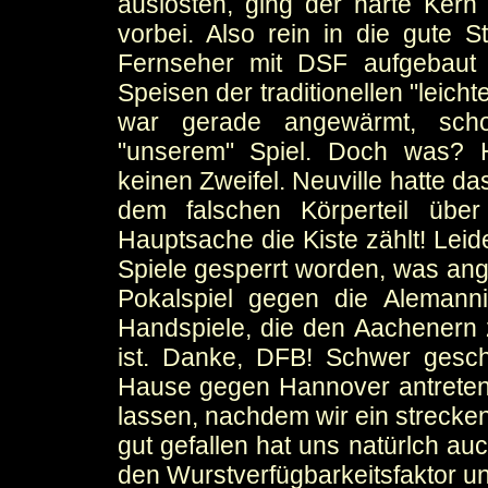
auslösten, ging der harte Ker
vorbei. Also rein in die gute 
Fernseher mit DSF aufgebaut 
Speisen der traditionellen "leich
war gerade angewärmt, sch
"unserem" Spiel. Doch was? H
keinen Zweifel. Neuville hatte d
dem falschen Körperteil über
Hauptsache die Kiste zählt! Leide
Spiele gesperrt worden, was ang
Pokalspiel gegen die Alemann
Handspiele, die den Aachenern
ist. Danke, DFB! Schwer gesc
Hause gegen Hannover antreten
lassen, nachdem wir ein streck
gut gefallen hat uns natürlch au
den Wurstverfügbarkeitsfaktor 