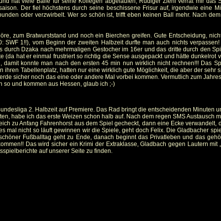
rin und hat viele Bälle für seine Kollegen abgelaufen, Rüdiger Ziehl verrät mir das 
ssaison. Der fiel höchstens durch seine beschissene Frisur auf, irgendwie eine 
unden oder verzwirbelt. Wer so schön ist, trifft eben keinen Ball mehr. Nach d
höre, zum Bratwurststand und noch ein Bierchen greifen. Gute Entscheidung, nich
,90: SWF 1!!), vom Beginn der zweiten Halbzeit durfte man auch nichts verpassen
s durch Dzaka nach mehrmaligen Gestocher im 16er und das dritte durch den Spiel
fte (da hat er einmal frustriert so richtig die Sense ausgepackt und hätte dunkelrot
ng, damit konnte man nach den ersten 45 min nun wirklich nicht rechnen!!! Das S
n ihren Tabellenplatz, hatten nur eine wirklich gute Möglichkeit, die aber der sehr 
werde sicher noch das eine oder andere Mal vorbei kommen. Vermutlich zum Jahres
en so und kommen aus Hessen, glaub ich ;-)
ndesliga 2. Halbzeit auf Premiere. Das Rad bringt die entscheidenden Minuten und
en, habe ich das erste Weizen schon halb auf. Nach dem regen SMS Austausch mit 
leich zu Anfang Fahrenhorst aus dem Spiel gecheckt, dann eine Ecke verwandelt, da
 mal nicht so läuft gewinnen wir die Spiele, geht doch Felix. Die Gladbacher spiel
schöner Fußballtag geht zu Ende, danach beginnt das Privatleben und das gehört 
men!! Das wird sicher ein Krimi der Extraklasse, Gladbach gegen Lautern mit „Ca
spielberichte auf unserer Seite zu finden.