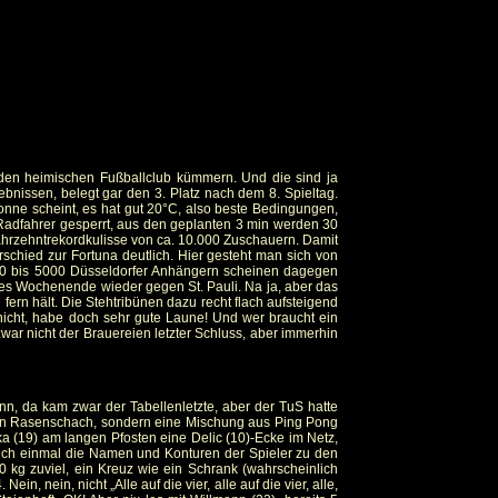
en heimischen Fußballclub kümmern. Und die sind ja
ebnissen, belegt gar den 3. Platz nach dem 8. Spieltag.
nne scheint, es hat gut 20°C, also beste Bedingungen,
d Radfahrer gesperrt, aus den geplanten 3 min werden 30
Jahrzehntrekordkulisse von ca. 10.000 Zuschauern. Damit
schied zur Fortuna deutlich. Hier gesteht man sich von
4000 bis 5000 Düsseldorfer Anhängern scheinen dagegen
ses Wochenende wieder gegen St. Pauli. Na ja, aber das
fern hält. Die Stehtribünen dazu recht flach aufsteigend
 nicht, habe doch sehr gute Laune! Und wer braucht ein
war nicht der Brauereien letzter Schluss, aber immerhin
, da kam zwar der Tabellenletzte, aber der TuS hatte
Kein Rasenschach, sondern eine Mischung aus Ping Pong
aka (19) am langen Pfosten eine Delic (10)-Ecke im Netz,
, sich einmal die Namen und Konturen der Spieler zu den
 kg zuviel, ein Kreuz wie ein Schrank (wahrscheinlich
, nein, nicht „Alle auf die vier, alle auf die vier, alle,