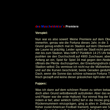
d
e
s
M
u
s
c
h
e
l
d
o
k
t
o
r´
s
Premiere
Vorspiel:
Nun war es also soweit: Meine Premiere auf dem Ob
immerhin, genau wie die Fortuna dieses Jahr, in die 3.
Grund genug endlich mal im Stadion auf dem Oberwerth
die Laune ist prächtig. Leider spielt die Stadt nicht 
min bis zum Stadion. Was hilft’s? Pünktlich 14:25 Uhr 
pushten sie den Durchschnitt auf 4900 Zuschauer, aber
Anfang an ein, Spiel für Spiel 34 mal gegen den Abst
oftmals die Pferde duchzugehen, der Erwartungsdruck d
Stadion selbst: Da vermisse ich nicht nur die Müllverbr
und auf die Kurven beschränkt, beide Geraden gestuhlt
Dach, wenn die Sonne das schöne schwarze Fortuna Triko
frisch gezapft und keine dieser grässlichen light oder dr
Fuppes:
Was ich dann auf dem schönen Rasen zu sehen bekam, 
doch allen Grund selbstbewußt aufzutreten. Aber das 
und Flipper war die erste Halbzeit. Nur einmal flog der
indem er tief, aber wirklich GANZ tief in die Hocke gi
Rückennummern einzuprägen, ging ja alles in Zeitlupe
früher zuviel American Football trainiert), langsam wie S