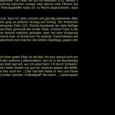
Staionheft. OK! Aber nix los mit Willmann (23), bereits 5
Mischung zwischen orange oder abricot oder Pfirsich (da
em Führungstreffer habe ich zu Recht angenommen, dass
t nur, dass ich alles schnell und günstig bekomme (Bier
! Da ging es plötzlich Schlag auf Schlag. Die Koblenzer
macher Delic (10). Rechts beackerte der stets fleißige
 vom Platz gemusst) die rechte Seite, schöner Pass in die
piel danach natürlich gelaufen, aber bei dem Vorsprung
sichere Auer im Koblenzer Tor parierte. Damit bleiben die
abschluß zum Kracher des letzten Spieltags, gegen den
 einen guten Platz an der Bar. Als kurz darauf noch ein
den anderen Lattenknallern, war ich in der Bundesliga
s Volk regt sich auf, ich jubel beim 2:0 durch Schweini.
en leider wieder nur gut mit, verlieren gegen die Wölfe,
hier nicht hin ;-) Die nächste Partie in live und Farbe
rsten Jancker, Fußballgott!“ Bis dahin... Länderspiele