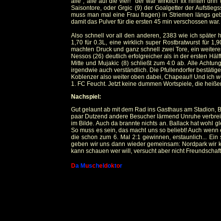
alle , alle auf die vier!“ der war wirklich fix hinten d
Saisontore, oder Grgic (9) der Goalgetter der Aufstieg
muss man mal eine Frau fragen) in Striemen längs geb
damit das Pulver für die ersten 45 min verschossen war.
Also schnell vor all den anderen, 2383 wie ich später 
1,70 für 0.3L, eine wirklich super Rostbratwurst für 1
machten Druck und ganz schnell zwei Tore, ein weitere
Nessos (26) deutlich erfolgreicher als in der ersten Häl
Mitte und Mujakic (8) schließt zum 4:0 ab. Alle Achtu
irgendwie auch verständlich. Die Pfullendorfer bestätige
Koblenzer also weiter oben dabei, Chapeau!! Und ich 
1. FC Feucht. Jetzt keine dummen Wortspiele, die heiß
Nachspiel:
Gut gelaunt ab mit dem Rad ins Gasthaus am Stadion, Bu
paar Dutzend andere Besucher lärmend Unruhe verbreit
im Bilde. Auch da brannte nichts an. Ballack hat wohl g
So muss es sein, das macht uns so beliebt! Auch wenn es
die schon zum 6. Mal 2:1 gewinnen, erstaunlich... Ein 
geben wir uns dann wieder gemeinsam: Nordpark wir kom
kann schauen wer will, versucht aber nicht Freundschafts
D
a
M
u
s
c
h
e
l
d
o
k
t
o
r