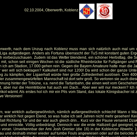
02.10.2004, Oberwerth, Koblenz
:
erwerth, nach dem Unzug nach Koblenz muss man sich natürlich auch mal um d
 Liga aufgestiegen. Anders als Fortuna überrascht der TuS mit konstant guten Erg
 vorbeizuschauen. Zudem ist das Wetter blendend, ein schöner Herbsttag, die So
ganz mit, schon seit einigen Wochen ist die südliche Rheinbrücke für Fußgänger un
bin ich am Stadion, 17.000 gehen rein. Gegen die Bayern Amateure hatte man die 
 wer will sich beklagen? Kalkuliert sind nur 1200! Da wird schon der ganze Unter
ieg zu kämpfen, der Ligaerhalt würde hier große Zufriedenheit auslösen. Den 
er zusammengewürfelten Mannschaft ist dort sehr groß. So verloren sie auch die
ennung hinter der Tribüne, v.a. nervt die Tartanbahn, die einen weit vom Geschehen 
, aber nur die Heimtribüne hat auch ein Dach... Aber wer will nur meckern? Ich
t wärmt. Als erstes hol ich mir ein Pils vom Stand, das lokale Königsbacher ist z
ive Versionen!
war wirklich außergewöhnlich, nämlich außergewöhnlich schlecht! Mann o Mann
war wirklich Not gegen Elend, so was habe ich seit Jahren nicht mehr gesehen! 
 Ball Richtung Tor und der war auch gleich drin... Kurz vor der Pause versenkt Dz
ng und einnickte. Völlig unbedrängt. Dennoch war die erste Halbzeit gut geeignet
 voran. Unverkennbar der Ami Josh Grenier (die 16) in der Koblenzer Abwehr, 10
au und deshalb immer wieder auf tumbe Fouls angewiesen oder auf die belockte 4. Nein