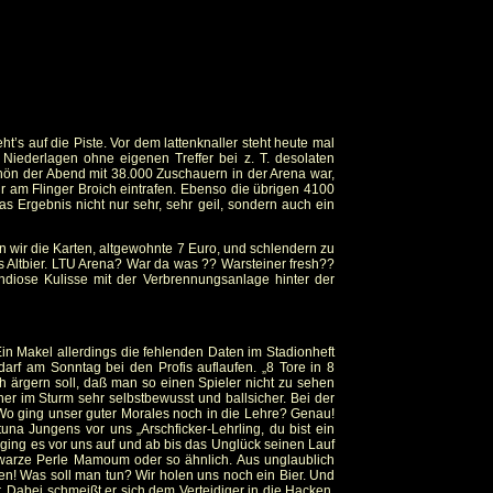
t’s auf die Piste. Vor dem lattenknaller steht heute mal
Niederlagen ohne eigenen Treffer bei z. T. desolaten
hön der Abend mit 38.000 Zuschauern in der Arena war,
r am Flinger Broich eintrafen. Ebenso die übrigen 4100
as Ergebnis nicht nur sehr, sehr geil, sondern auch ein
n wir die Karten, altgewohnte 7 Euro, und schlendern zu
hes Altbier. LTU Arena? War da was ?? Warsteiner fresh??
ndiose Kulisse mit der Verbrennungsanlage hinter der
Ein Makel allerdings die fehlenden Daten im Stadionheft
rf am Sonntag bei den Profis auflaufen. „8 Tore in 8
ch ärgern soll, daß man so einen Spieler nicht zu sehen
r im Sturm sehr selbstbewusst und ballsicher. Bei der
 Wo ging unser guter Morales noch in die Lehre? Genau!
una Jungens vor uns „Arschficker-Lehrling, du bist ein
o ging es vor uns auf und ab bis das Unglück seinen Lauf
warze Perle Mamoum oder so ähnlich. Aus unglaublich
zen! Was soll man tun? Wir holen uns noch ein Bier. Und
. Dabei schmeißt er sich dem Verteidiger in die Hacken,