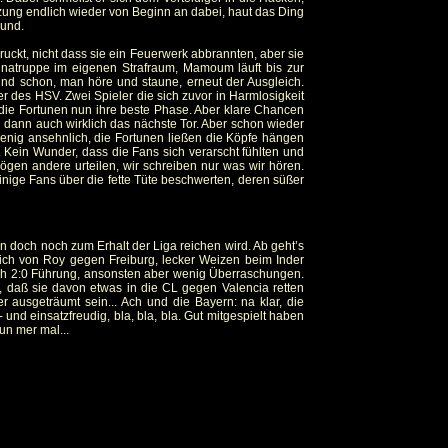
etzung endlich wieder von Beginn an dabei, haut das Ding
Rund.
uckt, nicht dass sie ein Feuerwerk abbrannten, aber sie
tunatruppe im eigenen Strafraum, Mamoum läuft bis zur
 und schon, man höre und staune, erneut der Ausgleich.
r des HSV. Zwei Spieler die sich zuvor in Harmlosigkeit
n die Fortunen nun ihre beste Phase. Aber klare Chancen
l dann auch wirklich das nächste Tor. Aber schon wieder
wenig ansehnlich, die Fortunen ließen die Köpfe hängen
. Kein Wunder, dass die Fans sich verarscht fühlten und
mögen andere urteilen, wir schreiben nur was wir hören.
inige Fans über die fette Tüte beschwerten, deren süßer
 doch noch zum Erhalt der Liga reichen wird. Ab geht’s
eich von Roy gegen Freiburg, lecker Weizen beim Inder
ach 2:0 Führung, ansonsten aber wenig Überraschungen.
n, daß sie davon etwas in die CL gegen Valencia retten
ausgeträumt sein... Ach und die Bayern: na klar, die
 und einsatzfreudig, bla, bla, bla. Gut mitgespielt haben
un mer mal...