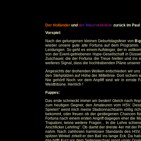
D
er Holländer
und
d
e
r
M
u
s
c
h
e
l
d
o
k
t
o
r
zurück im Paul 
Vorspiel:
Nach der gelungenen kleinen Geburtstagsfeier von
B
i
g
wieder unsere gute alte Fortuna auf dem Programm. N
Leistungen. So geht es einem Aufsteiger, der in voll
von der Event-getriebenen Hype-Gesellschaft in Düssel
Zuschauer, die der Fortuna die Treue hielten und ins e
weiteres Signal, dass die hochtrabenden Pläne unserer 
Angesichts der drohenden Wolken entschieden wir uns fü
den Stehplätzen auf Höhe der Mittellinie. Dort sichern 
Nie gehört! Noch vor dem Anpfiff sind wir in ernste
Westtribüne. Herrlich !
Fuppes:
Das erste schmeckt immer am besten! Gleich nach Anpfif
zum heutigen Gegner, den Amateuren vom HSV. Dessen 
Spielen“ weist mich meine Stadionnachbarin völlig rich
bekommt, oder freuen ob der gestiegenen Chancen für 
Fortuna nach einem ersten Angriff dagegen eher die Ma
Trapatoni, keine weitere Fragen... In die Lehre schie
Arschficker Lehrling“. Ob damit der dreiste 4er mit der
nahm. Nach zahllosen harmlosen Standards des HSV, 
spitzen Winkel zirkelt er den Ball ins lange Eck. Da h
das hilft! Kurz vor dem Seitenwechsel rennt unser Goal