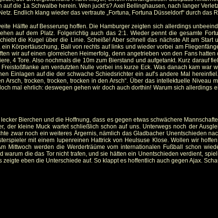
lich auf die 1a Schwalbe herein. Wen juckt’s? Axel Bellinghausen, nach langer Verl
z. Endlich klang wieder das vertraute „Fortuna, Fortuna Düsseldorf“ durch das 
eite Hälfte auf Besserung hoffen. Die Hamburger zeigten sich allerdings unbeeindr
chehen auf dem Platz. Folgerichtig auch das 2:1. Wieder pennt die gesamte For
schiebt die Kugel über die Linie. Scheiße! Aber schnell das nächste Alt am Start
ein Körpertäuschung, Ball von rechts auf links und wieder vorbei am Fliegenfänge
fften wir auf einen glorreichen Heimerfolg, denn angetrieben von den Fans hatte
re, 4 Tore. Also nochmals die 10m zum Bierstand und aufgetankt. Kurz darauf fie
ine Freistoßflanke am verdutzten Nulle vorbei ins kurze Eck. Was danach kam war 
en Einlagen auf die der schwache Schiedsrichter ein auf’s andere Mal hereinfiel
n Arsch, trocken, trocken, trocken in den Arsch“. Über das intellektuelle Niveau 
r doch mal ehrlich: deswegen gehen wir doch auch dorthin! Warum sich allerdings e
n, lecker Bierchen und die Hoffnung, dass es gegen etwas schwächere Mannschaften
r, der kleine Muck wartet schließlich schon auf uns. Unterwegs noch der Ausgl
rachte zwar noch ein weiteres Ärgernis, nämlich das Gladbacher Unentschieden n
sterspieler mit einem lupenreinen Hattrick von Heulsuse Klose. Wollen wir hoffe
m Mittwoch werden die Werderträüme vom internationalen Fußball schon wieder 
 warum die das Tor nicht trafen, und sie hätten ein Unentschieden verdient, spiel-
ngs zeigte eben die Unterschiede auf. So klappt es hoffentlich auch gegen Ajax. Scha