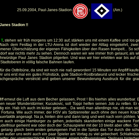
25.09.2004, Paul-Janes-Stadion
:
(Am.)
Janes Stadion !!
T
.
stehen wir früh morgens um 12:30 auf, stärken uns mit einem Kaffee und los geh
ach dem Festtag in der LTU-Arena ist dort wieder der Alltag eingekehrt, zwei 
kommener Überschätzung der eigenen Fähigkeiten über den Rasen trampelt... So sc
dorf war nichts mehr zu sehen. Dennoch waren wir wie immer froh gelaunt, als wi
hrwürdige Paul Janes Stadion pilgerten. Und was wir hier erlebten war bis auf d
Stadtoberen in völlig falsche Bahnen laufen.
r die Osttribüne, da sind wir noch nie naß geworden! 15 Minuten vor Anpfiff kaufe
wir uns erst mal ein gutes Frühstück, gute Stadion-Rostbratwurst und lecker frisc
 Fachgespräche verstrickt und geben unserer Bewunderung Ausdruck für die gra
f erneut die Luft aus dem Becher gelassen, Prost ! Bis hierhin alles wunderbar. 
neuer Wunderstürmer, Kucukovic, soll Toppi helfen seinen Job zu retten. Er da
tig ein. Hab ich auch im kicker gelesen... Da weiß man allerdings nie, ob man si
Fortuna. Wie auch immer, der HSV als Spitzenreiter auch ohne den neuen Krache
uertaktik angesagt. Na ja, hinten drin und dann lang und weit nach vorn pöhlen.
nen auch einige Hamburger zu gehen, jedenfalls skandierten einige wackere Fort
 Pudelfrisur gemeint war oder doch der Schauspieler mit der 10 bleibt aber offen. S
gelang gleich beim ersten gelungenen Paß in die Spitze das Tor durch die sch
aben außer uns wohl auch ein paar Spieler am Vortag zu viel gebechert. Schlafmüt
getter, der unvergleichliche Frank Mayer, einem hoffnungslosen Steilpass hinterher