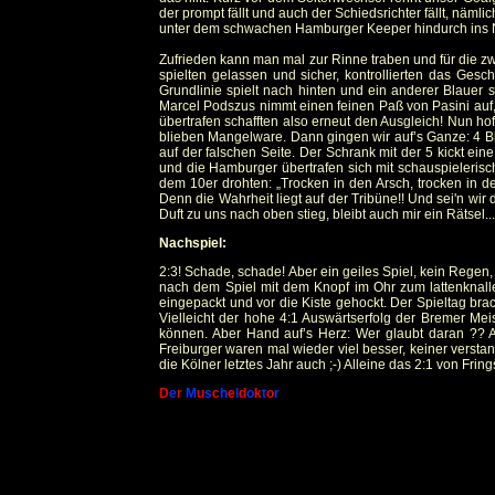
der prompt fällt und auch der Schiedsrichter fällt, näm
unter dem schwachen Hamburger Keeper hindurch ins Net
Zufrieden kann man mal zur Rinne traben und für die zw
spielten gelassen und sicher, kontrollierten das Ges
Grundlinie spielt nach hinten und ein anderer Blauer 
Marcel Podszus nimmt einen feinen Paß von Pasini auf, 
übertrafen schafften also erneut den Ausgleich! Nun ho
blieben Mangelware. Dann gingen wir auf’s Ganze: 4 Bie
auf der falschen Seite. Der Schrank mit der 5 kickt e
und die Hamburger übertrafen sich mit schauspielerisch
dem 10er drohten: „Trocken in den Arsch, trocken in de
Denn die Wahrheit liegt auf der Tribüne!! Und sei'n wi
Duft zu uns nach oben stieg, bleibt auch mir ein Rätsel...
Nachspiel:
2:3! Schade, schade! Aber ein geiles Spiel, kein Rege
nach dem Spiel mit dem Knopf im Ohr zum lattenknalle
eingepackt und vor die Kiste gehockt. Der Spieltag b
Vielleicht der hohe 4:1 Auswärtserfolg der Bremer Mei
können. Aber Hand auf’s Herz: Wer glaubt daran ?? A
Freiburger waren mal wieder viel besser, keiner verstand
die Kölner letztes Jahr auch ;-) Alleine das 2:1 von Fri
D
e
r
M
u
s
c
h
e
l
d
o
k
t
o
r