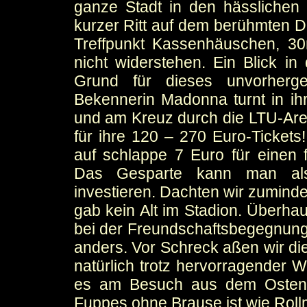
ganze Stadt in den hässlichen
kurzer Ritt auf dem berühmten Dr
Treffpunkt Kassenhäuschen, 30m
nicht widerstehen. Ein Blick i
Grund für dieses unvorherg
Bekennerin Madonna turnt in i
und am Kreuz durch die LTU-Aren
für ihre 120 – 270 Euro-Tickets!
auf schlappe 7 Euro für einen 
Das Gesparte kann man als
investieren. Dachten wir zuminde
gab kein Alt im Stadion. Überhau
bei der Freundschaftsbegegnun
anders. Vor Schreck aßen wir die
natürlich trotz hervorragender W
es am Besuch aus dem Osten l
Fuppes ohne Brause ist wie Roll