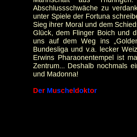
Abschlussschwäche zu verdank
unter Spiele der Fortuna schrei
Sieg ihrer Moral und dem Schied
Glück, dem Flinger Boich und d
uns auf dem Weg ins „Golde
Bundesliga und v.a. lecker Wei
Erwins Pharaonentempel ist ma
Zentrum... Deshalb nochmals ein
und Madonna!
D
e
r
M
u
s
c
h
e
l
d
o
k
t
o
r