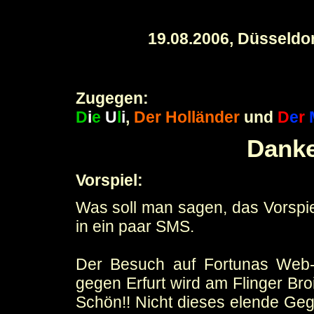
19.08.2006, Düsseldor
Zugegen:
D
i
e
U
l
i
,
D
er Holländer
und
D
e
r
Dank
Vorspiel:
Was soll man sagen, das Vorspiel
in ein paar SMS.
Der Besuch auf Fortunas Web-
gegen Erfurt wird am Flinger Br
Schön!! Nicht dieses elende Geg