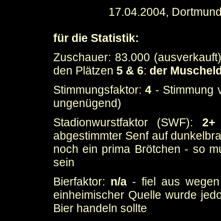
17.04.2004, Dortmund
für die Statistik:
Zuschauer: 83.000 (ausverkauft)
den Plätzen
5 & 6
:
der Muscheld
Stimmungsfaktor:
4
- Stimmung v
ungenügend)
Stadionwurstfaktor (SWF):
2+
-
abgestimmter Senf auf dunkelbr
noch ein prima Brötchen - so mu
sein
Bierfaktor:
n/a
- fiel aus wege
einheimischer Quelle wurde jedoc
Bier handeln sollte