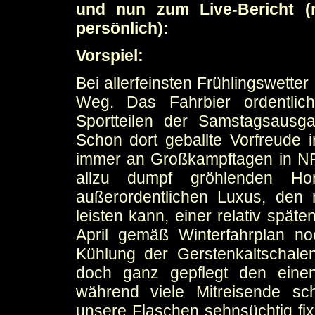
und nun zum Live-Bericht (
persönlich):
Vorspiel:
Bei allerfeinsten Frühlingswette
Weg. Das Fahrbier ordentlich
Sportteilen der Samstagsausg
Schon dort geballte Vorfreude i
immer an Großkampftagen in NR
allzu dumpf gröhlenden Ho
außerordentlichen Luxus, den 
leisten kann, einer relativ spät
April gemäß Winterfahrplan no
Kühlung der Gerstenkaltschale
doch ganz gepflegt den eine
während viele Mitreisende sch
unsere Flaschen sehnsüchtig fixi