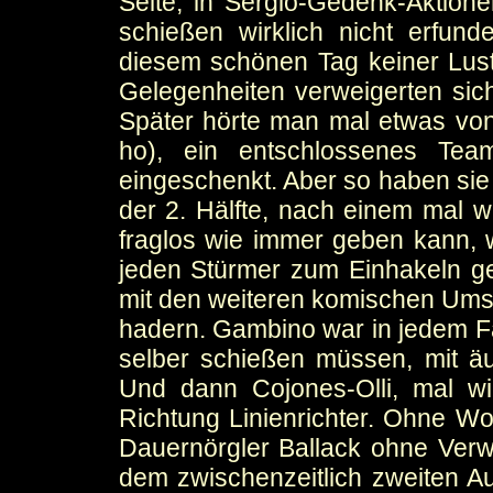
Seite, in Sergio-Gedenk-Aktion
schießen wirklich nicht erfun
diesem schönen Tag keiner Lust 
Gelegenheiten verweigerten si
Später hörte man mal etwas von
ho), ein entschlossenes Tea
eingeschenkt. Aber so haben sie 
der 2. Hälfte, nach einem mal 
fraglos wie immer geben kann, 
jeden Stürmer zum Einhakeln g
mit den weiteren komischen Umstä
hadern. Gambino war in jedem Fal
selber schießen müssen, mit äu
Und dann Cojones-Olli, mal wie
Richtung Linienrichter. Ohne 
Dauernörgler Ballack ohne Verw
dem zwischenzeitlich zweiten Au